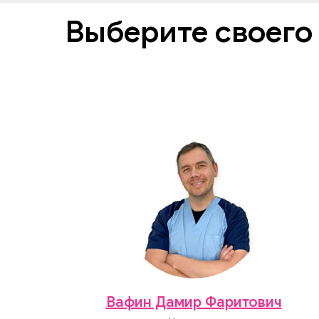
Выберите своего
Вафин Дамир Фаритович