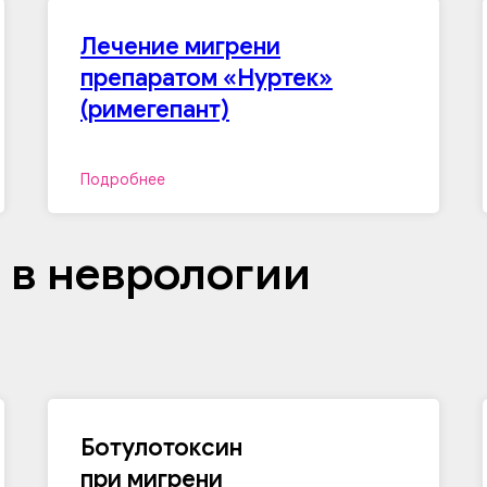
Лечение мигрени
препаратом «Нуртек»
(римегепант)
Подробнее
 в неврологии
Ботулотоксин
при мигрени