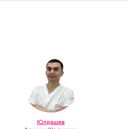
Юлдашев