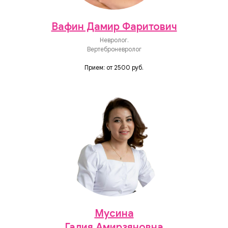
Вафин Дамир Фаритович
Невролог.
Вертеброневролог
Прием: от 2500 руб.
Мусина
Галия Амирзяновна