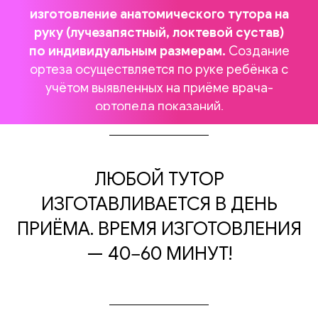
изготовление анатомического тутора на
руку (лучезапястный, локтевой сустав)
по индивидуальным размерам.
Создание
ортеза осуществляется по руке ребёнка с
учётом выявленных на приёме врача-
ортопеда показаний.
Записаться на прием
ЛЮБОЙ ТУТОР
ИЗГОТАВЛИВАЕТСЯ В ДЕНЬ
ПРИЁМА. ВРЕМЯ ИЗГОТОВЛЕНИЯ
— 40−60 МИНУТ!