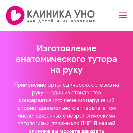
Изготовление
анатомического тутора
на руку
Применение ортопедических ортезов на
руку — один из стандартов
консервативного лечения нарушений
опорно-двигательного аппарата, в том
числе, связанных с неврологическими
патологиями, такими как ДЦП.
В нашей
клинике вы можете заказать