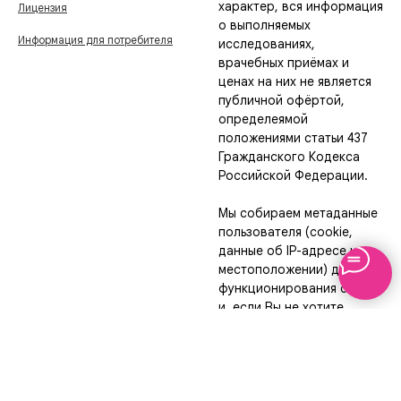
характер, вся информация
Лицензия
о выполняемых
Информация для потребителя
исследованиях,
врачебных приёмах и
ценах на них не является
публичной офёртой,
определеямой
положениями статьи 437
Гражданского Кодекса
Российской Федерации.
Мы собираем метаданные
пользователя (cookie,
данные об IP-адресе и
местоположении) для
функционирования сайта
и, если Вы не хотите,
чтобы эти данные
обрабатывались, то
необходимо покинуть
сайт.
Подробнее