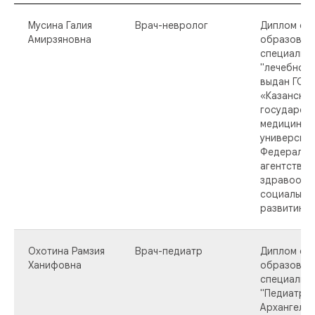
Мусина Галия
Врач-невролог
Диплом о 
Амирзяновна
образован
специальн
"лечебное 
выдан ГОУ
«Казанский
государст
медицинск
университ
Федеральн
агентства 
здравоохр
социально
развитию в
Охотина Рамзия
Врач-педиатр
Диплом о 
Ханифовна
образован
специальн
"Педиатрия
Архангельс