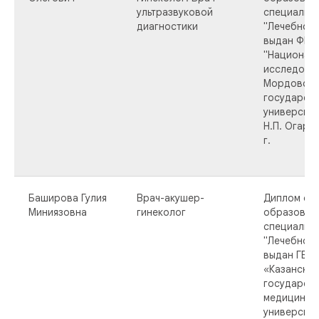
ультразвуковой
специальн
диагностики
"Лечебное 
выдан ФГБ
"Национал
исследова
Мордовски
государст
университе
Н.П. Огарёв
г.
Баширова Гулия
Врач-акушер-
Диплом о 
Миниязовна
гинеколог
образован
специальн
"Лечебное 
выдан ГБО
«Казанский
государст
медицинск
университе