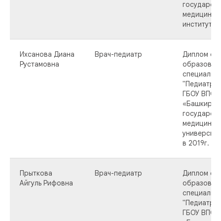
государст
медицинск
институтом 
Ихсанова Диана
Врач-педиатр
Диплом о 
Рустамовна
образован
специальн
"Педиатрия
ГБОУ ВПО
«Башкирск
государст
медицинск
университе
в 2019г.
Прыткова
Врач-педиатр
Диплом о 
Айгуль Рифовна
образован
специальн
"Педиатрия
ГБОУ ВПО