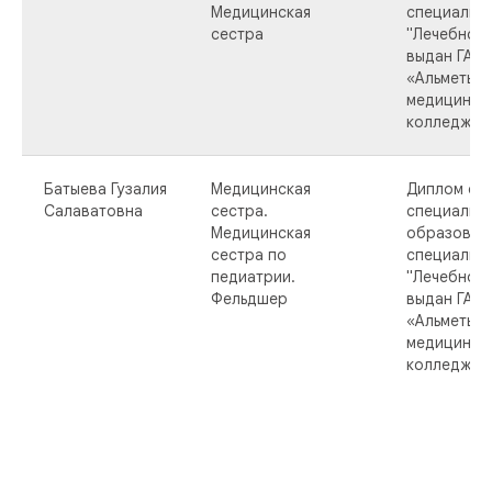
Медицинская
специальн
сестра
"Лечебное 
выдан ГАП
«Альметьев
медицинск
колледж» в
Батыева Гузалия
Медицинская
Диплом о 
Салаватовна
сестра.
специальн
Медицинская
образован
сестра по
специальн
педиатрии.
"Лечебное 
Фельдшер
выдан ГАП
«Альметьев
медицинск
колледж» в