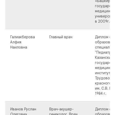
«Башкирск
государст
медицинск
университе
в 2009г.
Галиакберова
Главный врач
Диплом о 
Алфия
образован
Наиловна
специальн
"Педиатрия
Казанским
государст
медицинск
институто
Трудового
красного 
им. С.В. К
1984 г.
Иванов Руслан
Врач-акушер-
Диплом о 
Олегович
гинеколог. Врач
образован