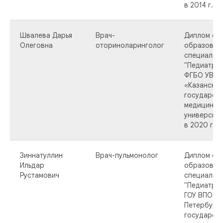
в 2014 г.
Швалева Дарья
Врач-
Диплом о 
Олеговна
оториноларинголог
образован
специальн
"Педиатрия
ФГБО УВО
«Казанский
государст
медицинск
университе
в 2020 г.
Зиннатуллин
Врач-пульмонолог
Диплом о 
Ильдар
образован
Рустамович
специальн
"Педиатрия
ГОУ ВПО «С
Петербург
государст