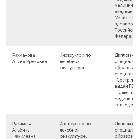
медицинск
академия»
Министерс
здравоохр
Российско
Федерации 
Рахманова
Инструктор по
Диплом о 
Алина Ирековна
лечебной
специальн
физкультуре
образован
специальн
"Сестринск
выдан ГБП
"Тольяттин
медицинск
колледж" в 
Рахимова
Инструктор по
Диплом о 
Альбина
лечебной
специальн
Фанилевна
физкультуре.
образован