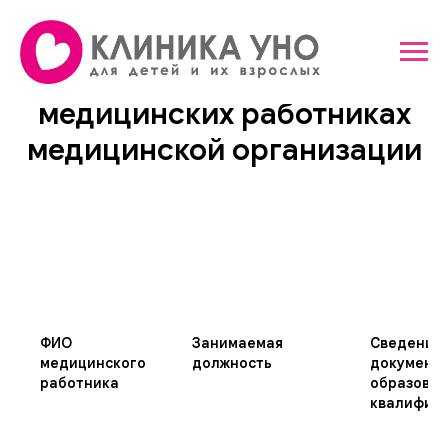
Информация о
медицинских работниках
медицинской организации
ФИО
Занимаемая
Сведения 
медицинского
должность
документа
работника
образован
квалифик