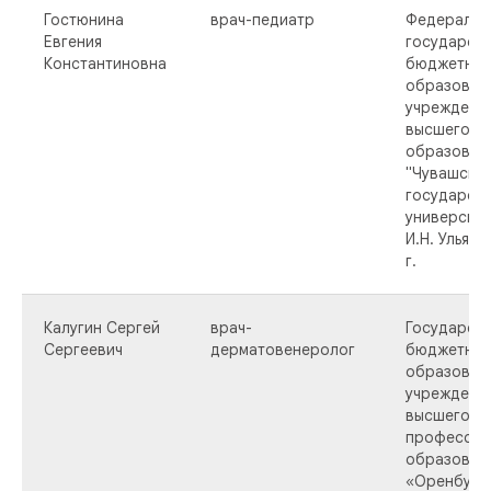
Гостюнина
врач-педиатр
Федеральн
Евгения
государст
Константиновна
бюджетно
образоват
учреждени
высшего
образован
"Чувашски
государст
университе
И.Н. Ульяно
г.
Калугин Сергей
врач-
Государст
Сергеевич
дерматовенеролог
бюджетно
образоват
учреждени
высшего
профессио
образован
«Оренбург