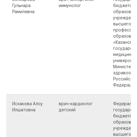
Гульнара
иммунолог
бюджетно
Рамилевна
образоват
учреждени
высшего
профессио
образован
«Казанский
государст
медицинск
университ
Министерс
здравоохр
Российско
Федерации
Исхакова Алсу
врач-кардиолог
Федеральн
Илшатовна
детский
государст
бюджетно
образоват
учреждени
высшего