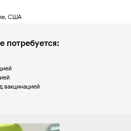
me, США
е потребуется:
цией
цией
д вакцинацией