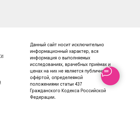
Данный сайт носит исключительно
информационный характер, вся
ти
информация о выполняемых
исследованиях, врачебных приёмах и
ценах на них не является публичной
офёртой, определеямой
я
положениями статьи 437
Гражданского Кодекса Российской
Федерации.
Мы собираем метаданные
пользователя (cookie, данные об IP-
адресе и местоположении) для
функционирования сайта и, если Вы
не хотите, чтобы эти данные