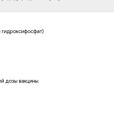
я гидроксифосфат)
ей дозы вакцины