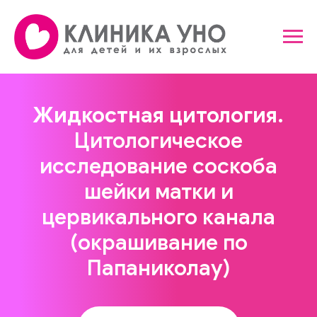
Жидкостная цитология.
Цитологическое
исследование соскоба
шейки матки и
цервикального канала
(окрашивание по
Папаниколау)