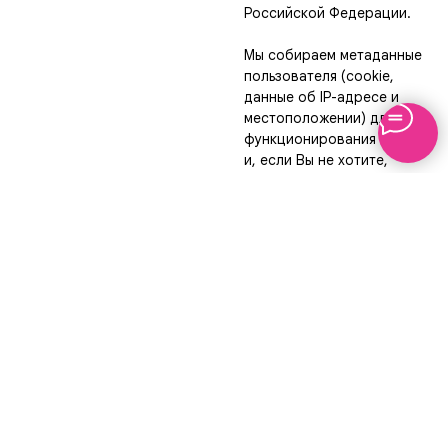
Российской Федерации.
Мы собираем метаданные
пользователя (cookie,
данные об IP-адресе и
местоположении) для
функционирования сайта
и, если Вы не хотите,
чтобы эти данные
обрабатывались, то
необходимо покинуть
сайт.
Подробнее
О ВОЗМОЖНЫХ
ПРОТИВОПОКАЗАНИЯХ
НЕОБХОДИМО
ПРОКОНСУЛЬТИРОВАТЬСЯ С