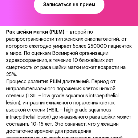
Записаться на прием
Рак шейки матки (РШМ)
– второй по
распространенности тип женских онкопатологий, от
которого ежегодно умирает более 250000 пациенток
в мире. По оценкам Всемирной организации
здравоохранения, в течение 10 ближайших лет
смертность от рака шейки матки может возрасти на
25%.
Процесс развития РШМ длительный. Период от
интраэпителиального поражения клеток низкой
степени (LSIL – low grade squamous intraepithelial
lesion), интраэпителиального поражения клеток
высокой степени (HSIL – high grade squamous
intraepithelial lesion) до инвазивного рака шейки может
составить 10-15 лет. Это означает, что у женщин
достаточно времени для проведения